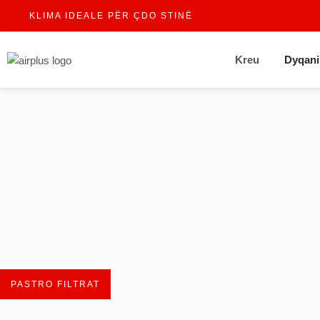
KLIMA IDEALE PËR ÇDO STINË
Kreu
Dyqani
PASTRO FILTRAT