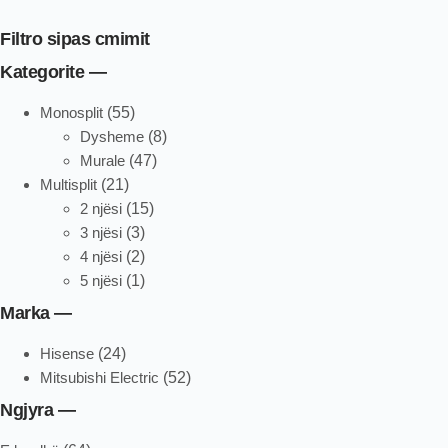
Filtro sipas cmimit
Kategorite —
Monosplit
(55)
Dysheme
(8)
Murale
(47)
Multisplit
(21)
2 njësi
(15)
3 njësi
(3)
4 njësi
(2)
5 njësi
(1)
Marka —
Hisense
(24)
Mitsubishi Electric
(52)
Ngjyra —