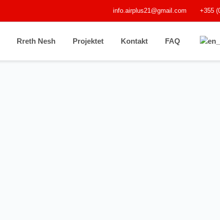
info.airplus21@gmail.com
+355 (
Rreth Nesh
Projektet
Kontakt
FAQ