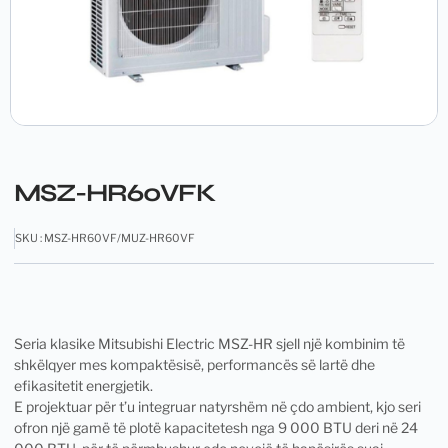
MSZ-HR60VFK
SKU : MSZ-HR60VF/MUZ-HR60VF
Seria klasike Mitsubishi Electric MSZ-HR sjell një kombinim të
shkëlqyer mes kompaktësisë, performancës së lartë dhe
efikasitetit energjetik.
E projektuar për t’u integruar natyrshëm në çdo ambient, kjo seri
ofron një gamë të plotë kapacitetesh nga 9 000 BTU deri në 24