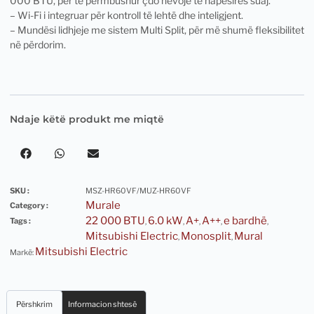
000 BTU, për të përmbushur çdo nevojë të hapësirës suaj.
– Wi-Fi i integruar për kontroll të lehtë dhe inteligjent.
– Mundësi lidhjeje me sistem Multi Split, për më shumë fleksibilitet
në përdorim.
Ndaje këtë produkt me miqtë
SKU :
MSZ-HR60VF/MUZ-HR60VF
Murale
Category :
22 000 BTU
6.0 kW
A+
A++
e bardhë
Tags :
,
,
,
,
,
Mitsubishi Electric
Monosplit
Mural
,
,
Mitsubishi Electric
Markë:
Përshkrim
Informacion shtesë