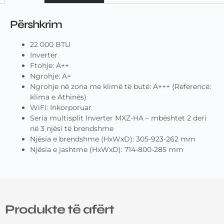
Përshkrim
22 000 BTU
Inverter
Ftohje: A++
Ngrohje: A+
Ngrohje në zona me klimë të butë: A+++ (Referencë:
klima e Athinës)
WiFi: Inkorporuar
Seria multisplit Inverter MXZ-HA – mbështet 2 deri
në 3 njësi të brendshme
Njësia e brendshme (HxWxD): 305-923-262 mm
Njësia e jashtme (HxWxD): 714-800-285 mm
Produkte të afërt