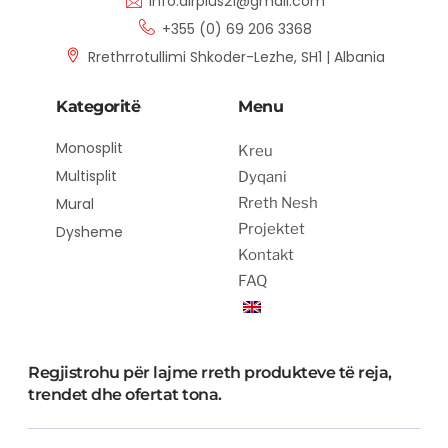
info.airplus21@gmail.com
+355 (0) 69 206 3368
Rrethrrotullimi Shkoder-Lezhe, SH1 | Albania
Kategoritë
Menu
Monosplit
Kreu
Multisplit
Dyqani
Mural
Rreth Nesh
Projektet
Dysheme
Kontakt
FAQ
Regjistrohu për lajme rreth produkteve të reja,
trendet dhe ofertat tona.