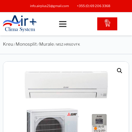
info.airplus21@gmail.com
+355 (0) 69 206 3368
0
Kreu
Monosplit
Murale
/
/
/ MSZ-HR60VFK