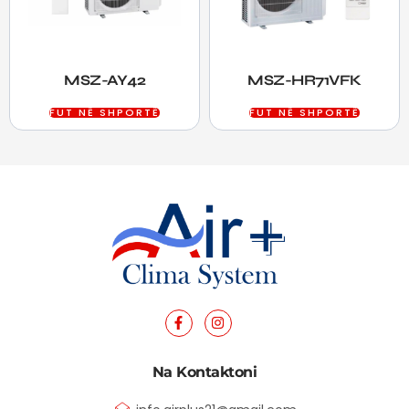
MSZ-AY42
MSZ-HR71VFK
FUT NË SHPORTË
FUT NË SHPORTË
Na Kontaktoni