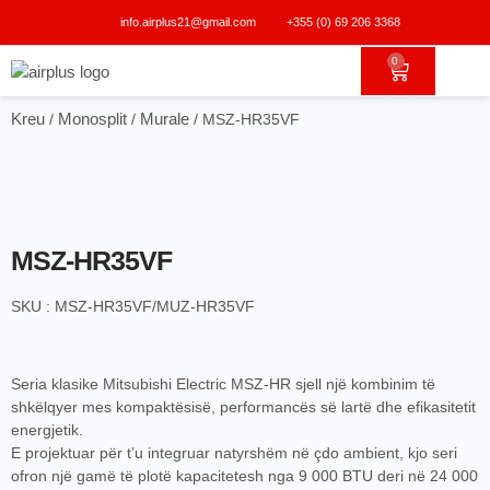
info.airplus21@gmail.com
+355 (0) 69 206 3368
0
Kreu
Monosplit
Murale
/
/
/ MSZ-HR35VF
MSZ-HR35VF
SKU : MSZ-HR35VF/MUZ-HR35VF
Seria klasike Mitsubishi Electric MSZ-HR sjell një kombinim të
shkëlqyer mes kompaktësisë, performancës së lartë dhe efikasitetit
energjetik.
E projektuar për t’u integruar natyrshëm në çdo ambient, kjo seri
ofron një gamë të plotë kapacitetesh nga 9 000 BTU deri në 24 000