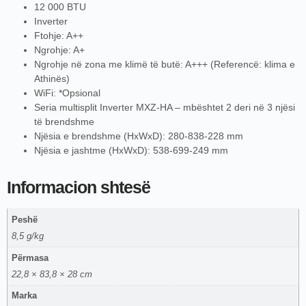
12 000 BTU
Inverter
Ftohje: A++
Ngrohje: A+
Ngrohje në zona me klimë të butë: A+++ (Referencë: klima e
Athinës)
WiFi: *Opsional
Seria multisplit Inverter MXZ-HA – mbështet 2 deri në 3 njësi
të brendshme
Njësia e brendshme (HxWxD): 280-838-228 mm
Njësia e jashtme (HxWxD): 538-699-249 mm
Informacion shtesë
Peshë
8,5 g/kg
Përmasa
22,8 × 83,8 × 28 cm
Marka