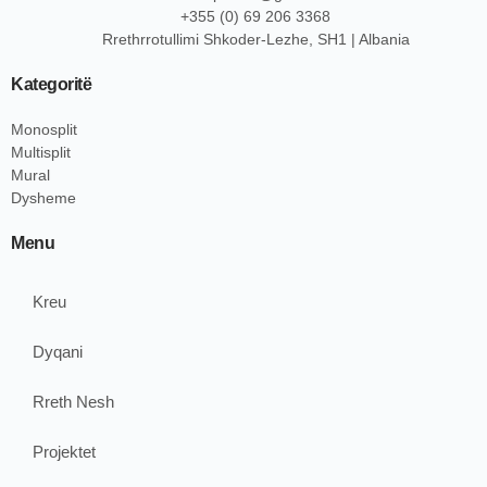
+355 (0) 69 206 3368
Rrethrrotullimi Shkoder-Lezhe, SH1 | Albania
Kategoritë
Monosplit
Multisplit
Mural
Dysheme
Menu
Kreu
Dyqani
Rreth Nesh
Projektet