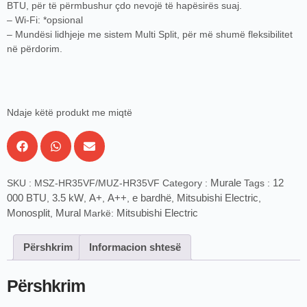
BTU, për të përmbushur çdo nevojë të hapësirës suaj.
– Wi-Fi: *opsional
– Mundësi lidhjeje me sistem Multi Split, për më shumë fleksibilitet
në përdorim.
Ndaje këtë produkt me miqtë
Murale
12
SKU :
MSZ-HR35VF/MUZ-HR35VF
Category :
Tags :
000 BTU
3.5 kW
A+
A++
e bardhë
Mitsubishi Electric
,
,
,
,
,
,
Monosplit
Mural
Mitsubishi Electric
,
Markë:
Përshkrim
Informacion shtesë
Përshkrim