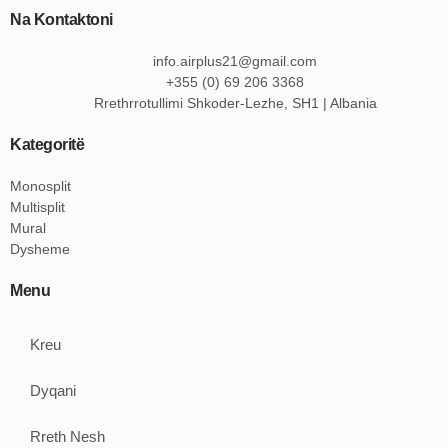
Na Kontaktoni
info.airplus21@gmail.com
+355 (0) 69 206 3368
Rrethrrotullimi Shkoder-Lezhe, SH1 | Albania
Kategoritë
Monosplit
Multisplit
Mural
Dysheme
Menu
Kreu
Dyqani
Rreth Nesh